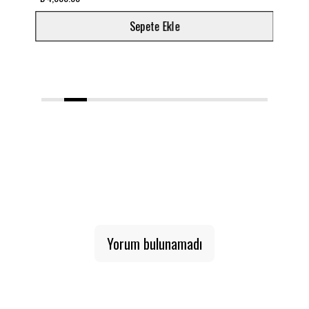
Sepete Ekle
1
2
3
4
5
6
7
8
9
10
Yorum bulunamadı