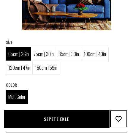
SIZE
65cm | 26in
75cm | 30in
85cm | 33in
100cm | 40in
120cm | 47in
150cm | 59in
COLOR
MultiColor
SEPETE EKLE