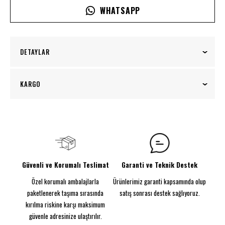
WHATSAPP
DETAYLAR
Evini kişiselleştirmek isteyenler için özel tasarım
KARGO
baskılı neon tabelalar şimdi sadece bir tık uzağınızda!
Kendi evinize özgü bir atmosfer yaratmak için
100₺ üzeri siparişlerinizde kargo ücretsiz!
tasarlanmış olan baskılı neon tabelalarımızla,
mekanınıza kendinize özel bir imza ekleyin.
Görünen Ebat: 65CM
Parlayacak şekilde tasarlandı
Güvenli ve Korumalı Teslimat
Garanti ve Teknik Destek
Baskılı Neon Tabela
Özel korumalı ambalajlarla
Ürünlerimiz garanti kapsamında olup
Enerji tasarruflu neon flex
5MM Dekota
paketlenerek taşıma sırasında
satış sonrası destek sağlıyoruz.
Kurulum için vida kiti sağlanmıştır. Daha hızlı kurulum
kırılma riskine karşı maksimum
için 3M Komut Şeritleri ekleyebilir ve neonunuzu
güvenle adresinize ulaştırılır.