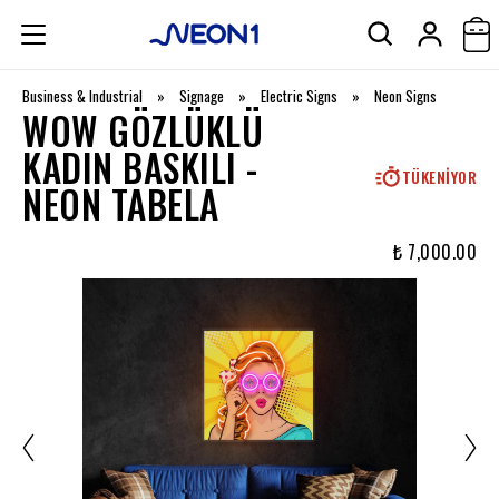
Business & Industrial
»
Signage
»
Electric Signs
»
Neon Signs
WOW GÖZLÜKLÜ
KADIN BASKILI -
TÜKENIYOR
NEON TABELA
₺ 7,000.00