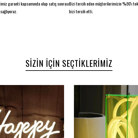
imiz garanti kapsamında olup satış sonrası
Bizi tercih eden müşterilerimizin %90'ı te
sağlıyoruz.
bizi tercih etti.
SIZIN İÇIN SEÇTIKLERIMIZ