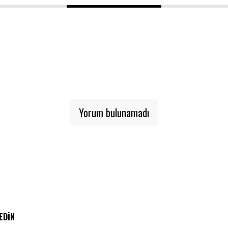
1
2
3
Yorum bulunamadı
 EDIN