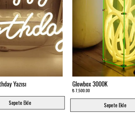
avi Sonsuzluk Aynası
Ay'da Yatan Astronot Baskıl
Baskılı
₺ 5,500.00
Sepete Ekle
Sepete Ekle