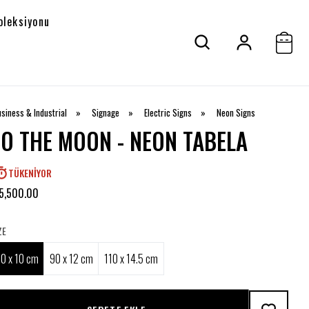
oleksiyonu
siness & Industrial
»
Signage
»
Electric Signs
»
Neon Signs
TO THE MOON - NEON TABELA
TÜKENIYOR
5,500.00
ZE
70 x 10 cm
90 x 12 cm
110 x 14.5 cm