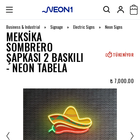
Business & Industrial
»
Signage
»
Electric Signs
»
Neon Signs
MEKSIKA
SOMBRERO
ŞAPKASI 2 BASKILI
TÜKENIYOR
- NEON TABELA
₺ 7,000.00