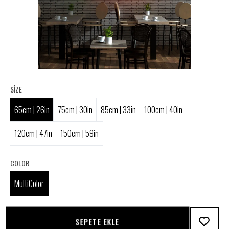
SIZE
65cm | 26in
75cm | 30in
85cm | 33in
100cm | 40in
120cm | 47in
150cm | 59in
COLOR
MultiColor
SEPETE EKLE