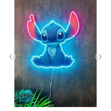
mekanınıza Meksika’nın enerjisini ve neşesini
taşımanın en keyifli yoludur!