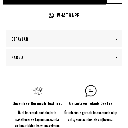
WHATSAPP
DETAYLAR
Meksika Sombrero Şapkası 2 Baskılı - Neon Tabela
KARGO
Evini kişiselleştirmek isteyenler için özel tasarım
baskılı neon tabelalar şimdi sadece bir tık uzağınızda!
100₺ üzeri siparişlerinizde kargo ücretsiz!
Kendi evinize özgü bir atmosfer yaratmak için
tasarlanmış olan baskılı neon tabelalarımızla,
mekanınıza kendinize özel bir imza ekleyin.
Görünen Ebat: 65CM
Güvenli ve Korumalı Teslimat
Garanti ve Teknik Destek
Parlayacak şekilde tasarlandı
Özel korumalı ambalajlarla
Ürünlerimiz garanti kapsamında olup
Baskılı Neon Tabela
Enerji tasarruflu neon flex
paketlenerek taşıma sırasında
satış sonrası destek sağlıyoruz.
5MM Dekota
kırılma riskine karşı maksimum