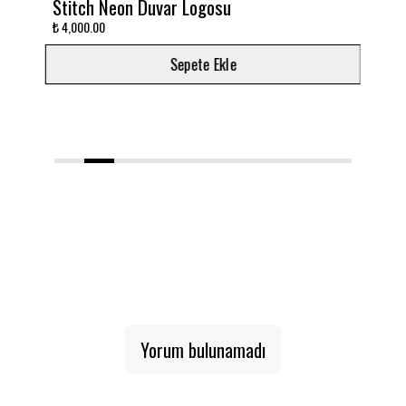
Stitch Neon Duvar Logosu
Takım
₺ 4,000.00
₺ 3,00
Sepete Ekle
1
2
3
4
5
6
7
8
9
10
Yorum bulunamadı