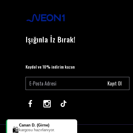
Işığınla İz Bırak!
Kaydol ve 10% indirim kazan
Kayıt Ol
Canan D. (Girne)
🛍️
kargosu hazırlanıyor.