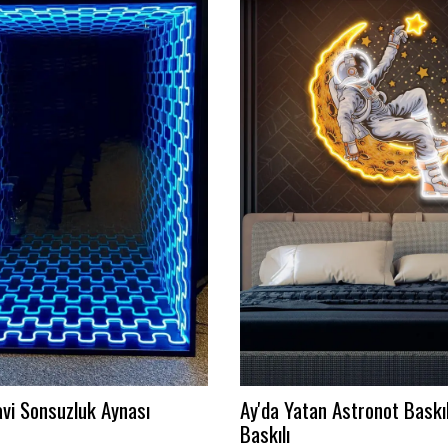
on Duvar Logosu
Takımını dekora çevir!
₺ 3,000.00