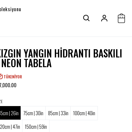
oleksiyonu
KIZGIN YANGIN HIDRANTI BASKILI
- NEON TABELA
TÜKENIYOR
7,000.00
ZE
65cm | 26in
75cm | 30in
85cm | 33in
100cm | 40in
120cm | 47in
150cm | 59in