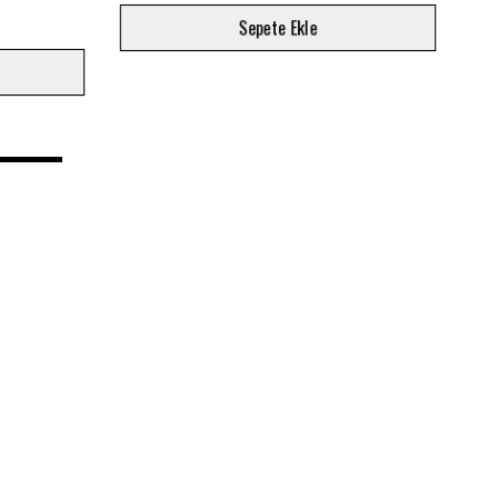
₺ 8,
Sepete Ekle