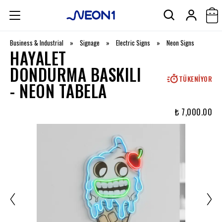
Business & Industrial
»
Signage
»
Electric Signs
»
Neon Signs
HAYALET
DONDURMA BASKILI
TÜKENIYOR
- NEON TABELA
₺ 7,000.00