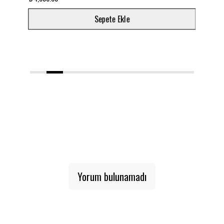
Sepete Ekle
1
2
3
4
5
6
7
8
9
10
Yorum bulunamadı