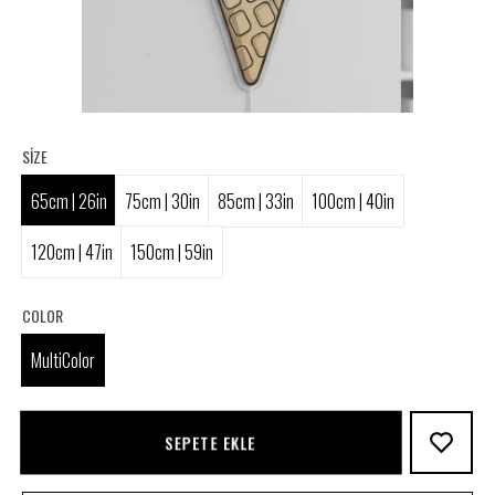
SIZE
65cm | 26in
75cm | 30in
85cm | 33in
100cm | 40in
120cm | 47in
150cm | 59in
COLOR
MultiColor
SEPETE EKLE