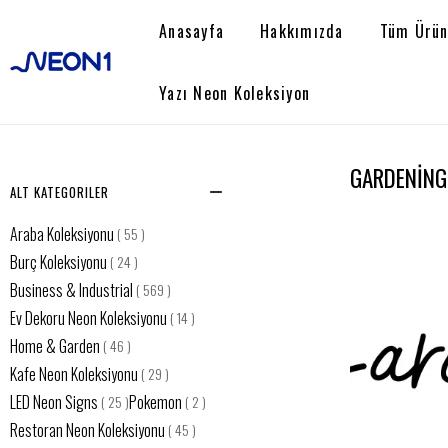
Anasayfa
Hakkımızda
Tüm Ürün
Yazı Neon Koleksiyon
GARDENING
ALT KATEGORILER
Araba Koleksiyonu
(
55
)
Burç Koleksiyonu
(
24
)
Business & Industrial
(
569
)
Ev Dekoru Neon Koleksiyonu
(
14
)
Home & Garden
(
46
)
Kafe Neon Koleksiyonu
(
29
)
LED Neon Signs
Pokemon
(
25
)
(
2
)
Restoran Neon Koleksiyonu
(
45
)