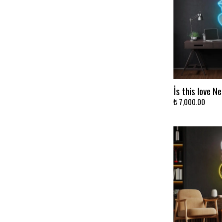
İs this love N
₺ 7,000.00