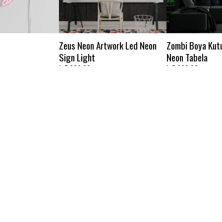
Zeus Neon Artwork Led Neon
Zombi Boya Kutu
Sign Light
Neon Tabela
₺ 7,000.00
₺ 7,000.00
Kiti
Yıldırım Figürü
Yeşil Dumanlı Ca
- Neon Tabela
₺ 2,000.00