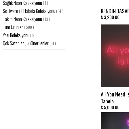
Sağlık Neon Koleksiyonu
(
1
)
KENDİN TASAR
Software
Tabela Koleksiyonu
(
1
)
(
14
)
₺ 3,200.00
Takım Neon Koleksiyonu
(
13
)
Tüm Ürünler
(
500
)
Yazı Koleksiyonu
(
21
)
Çok Satanlar
Önerilenler
(
6
)
(
11
)
All You Need i
Tabela
₺ 5,000.00