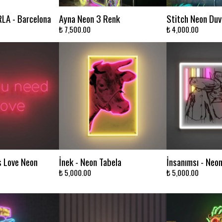
LA - Barcelona
Ayna Neon 3 Renk
Stitch Neon Duv
₺ 7,500.00
₺ 4,000.00
s Love Neon
İnek - Neon Tabela
İnsanımsı - Neo
₺ 5,000.00
₺ 5,000.00