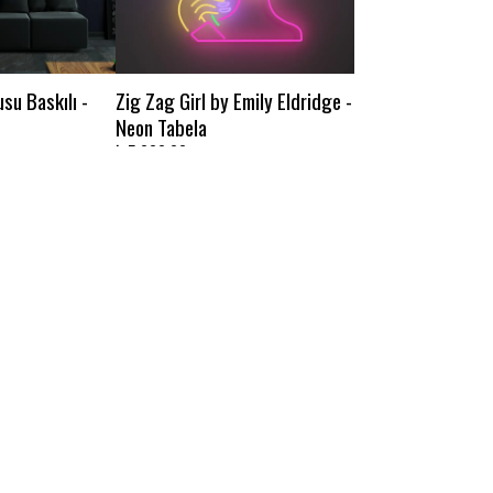
su Baskılı -
Zig Zag Girl by Emily Eldridge -
Neon Tabela
₺ 5,000.00
navar 2 Baskılı
Yüz Yapıtlı Mavi Dondurma
Baskılı - Neon Tabela