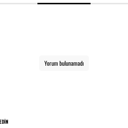
1
2
3
Yorum bulunamadı
 EDIN