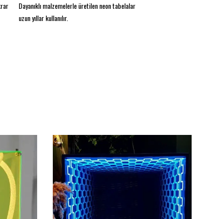
İnek - Neon Tabela
krar
Dayanıklı malzemelerle üretilen neon tabelalar
Ebat:
24
x 14.5 in (60
x 37
cm)
uzun yıllar kullanılır.
Renk:
Sarı ve pembe
Parlamak için tasarlandı:
Neon Tabela Eseri
Enerji tasarruflu
Şekle göre arkaplan kesim
Bir kurulum vidası kiti sağlanmıştır. Bir dakikalık
kurulum için 3M Komut Şeritleri ekleyebilir ve
neonunuzu prizinize takabilirsiniz!