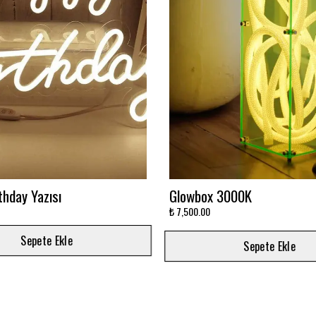
avi Sonsuzluk Aynası
Ay'da Yatan Astronot Baskıl
Baskılı
₺ 5,500.00
Sepete Ekle
Sepete Ekle