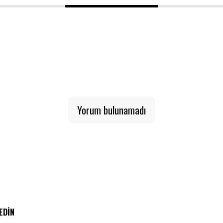
1
2
3
Yorum bulunamadı
 EDIN