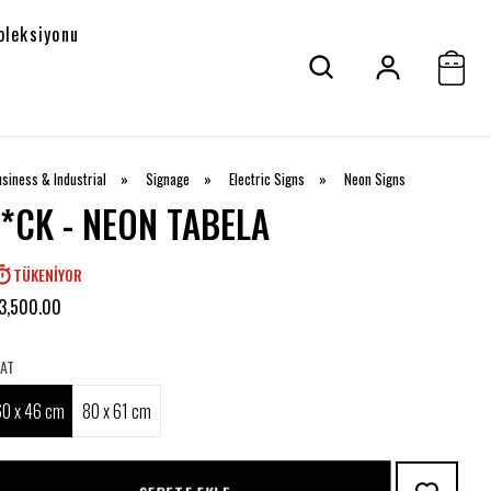
oleksiyonu
siness & Industrial
»
Signage
»
Electric Signs
»
Neon Signs
F*CK - NEON TABELA
TÜKENIYOR
3,500.00
AT
60 x 46 cm
80 x 61 cm