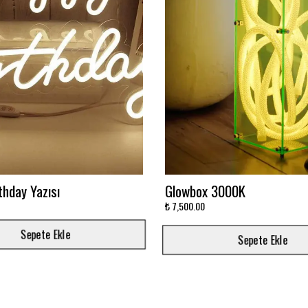
avi Sonsuzluk Aynası
Ay'da Yatan Astronot Baskıl
Baskılı
₺ 5,500.00
Sepete Ekle
Sepete Ekle