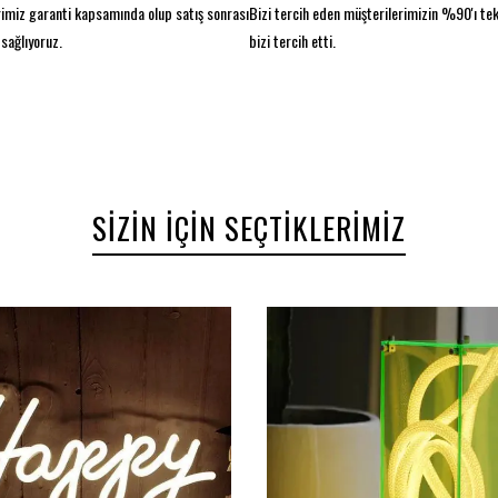
imiz garanti kapsamında olup satış sonrası
Bizi tercih eden müşterilerimizin %90'ı te
sağlıyoruz.
bizi tercih etti.
SIZIN İÇIN SEÇTIKLERIMIZ