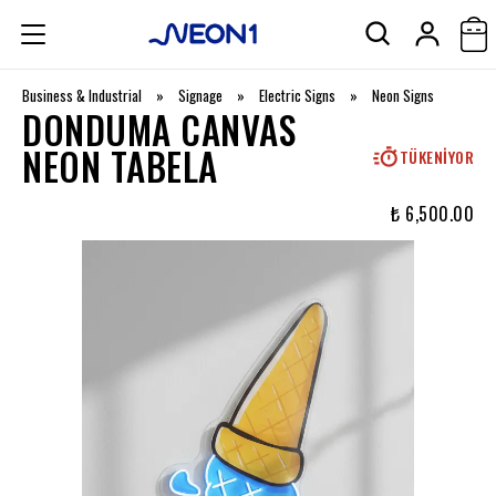
Business & Industrial
»
Signage
»
Electric Signs
»
Neon Signs
DONDUMA CANVAS
NEON TABELA
TÜKENIYOR
₺ 6,500.00