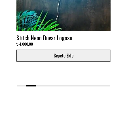
Stitch Neon Duvar Logosu
Takımın
₺ 4,000.00
₺ 3,000.0
Sepete Ekle
1
2
3
4
5
6
7
8
9
10