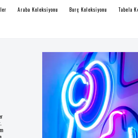
ler
Araba Koleksiyonu
Burç Koleksiyonu
Tabela K
er
.
am
n