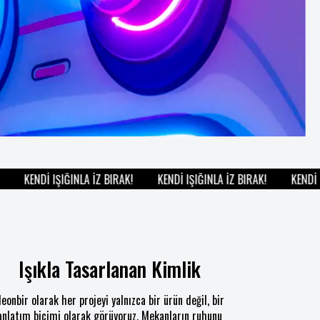
KENDİ IŞIĞINLA İZ BIRAK!
KENDİ IŞIĞINLA İZ BIRAK!
KENDİ IŞI
Işıkla Tasarlanan Kimlik
eonbir olarak her projeyi yalnızca bir ürün değil, bir
anlatım biçimi olarak görüyoruz. Mekanların ruhunu