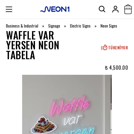
Business & Industrial
»
Signage
»
Electric Signs
»
Neon Signs
WAFFLE VAR
YERSEN NEON
TÜKENIYOR
TABELA
₺ 4,500.00