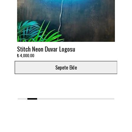
itch Neon Duvar Logosu
Takımını deko
,000.00
₺ 3,000.00
Sepete Ekle
1
2
3
4
5
6
7
8
9
10