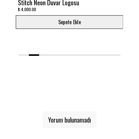
Duvar Logosu
Takımını dekora çevir!
₺ 3,000.00
Sepete Ekle
Sepete E
1
2
3
4
5
6
7
8
9
10
Yorum bulunamadı