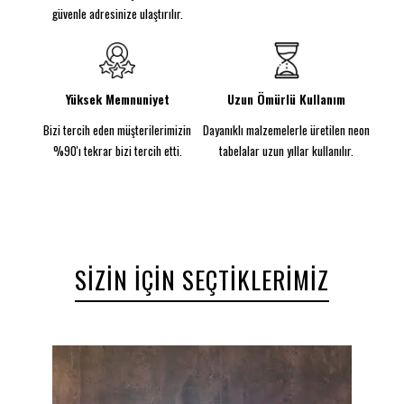
için 3M Komut Şeritleri ekleyebilir ve neonunuzu
güvenle adresinize ulaştırılır.
prizinize takabilirsiniz!
Yüksek Memnuniyet
Uzun Ömürlü Kullanım
Bizi tercih eden müşterilerimizin
Dayanıklı malzemelerle üretilen neon
%90'ı tekrar bizi tercih etti.
tabelalar uzun yıllar kullanılır.
SIZIN İÇIN SEÇTIKLERIMIZ