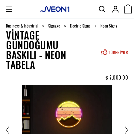
Business & Industrial
»
Signage
»
Electric Signs
»
Neon Signs
VINTAGE
GÜNDOĞUMU
BASKILI - NEON
TÜKENIYOR
TABELA
₺ 7,000.00