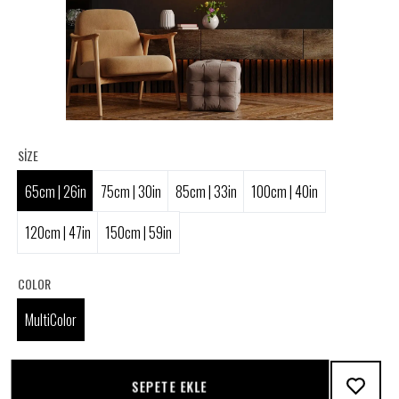
SIZE
65cm | 26in
75cm | 30in
85cm | 33in
100cm | 40in
120cm | 47in
150cm | 59in
COLOR
MultiColor
SEPETE EKLE