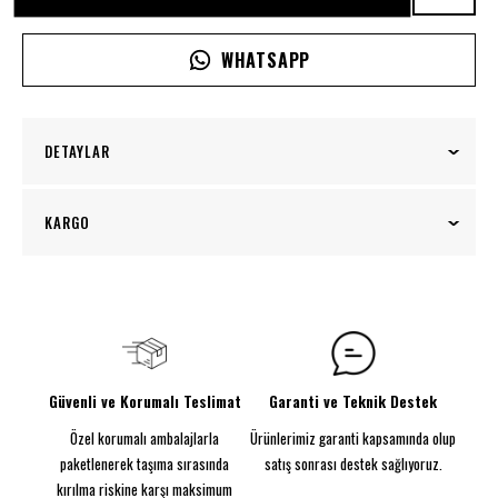
WHATSAPP
DETAYLAR
Evini kişiselleştirmek isteyenler için özel tasarım
KARGO
baskılı neon tabelalar şimdi sadece bir tık uzağınızda!
Kendi evinize özgü bir atmosfer yaratmak için
100₺ üzeri siparişlerinizde kargo ücretsiz!
tasarlanmış olan baskılı neon tabelalarımızla,
mekanınıza kendinize özel bir imza ekleyin.
Görünen Ebat: 65CM
Parlayacak şekilde tasarlandı
Güvenli ve Korumalı Teslimat
Garanti ve Teknik Destek
Baskılı Neon Tabela
Özel korumalı ambalajlarla
Ürünlerimiz garanti kapsamında olup
Enerji tasarruflu neon flex
5MM Dekota
paketlenerek taşıma sırasında
satış sonrası destek sağlıyoruz.
Kurulum için vida kiti sağlanmıştır. Daha hızlı kurulum
kırılma riskine karşı maksimum