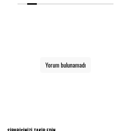
1
2
3
4
5
6
7
8
9
10
Yorum bulunamadı
SIPARIŞINIZI TAKIP EDIN