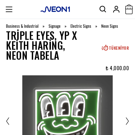
Business & Industrial
»
Signage
»
Electric Signs
»
Neon Signs
TRIPLE EYES, YP X
KEITH HARING,
TÜKENIYOR
NEON TABELA
₺ 4,000.00