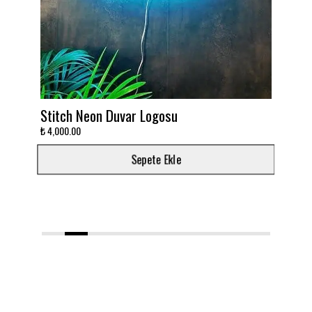
Stitch Neon Duvar Logosu
Takımını d
₺ 4,000.00
₺ 3,000.00
Sepete Ekle
1
2
3
4
5
6
7
8
9
10