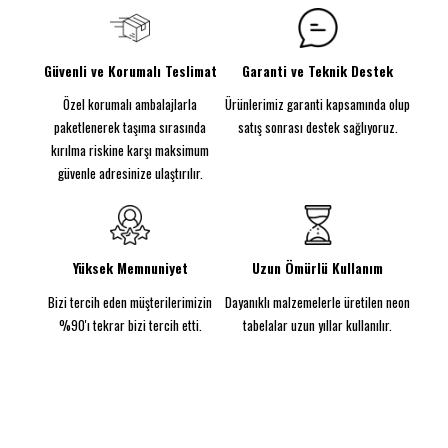
testament to Keith Haring’s legacy of seeing
beyond the ordinary.
Güvenli ve Korumalı Teslimat
Garanti ve Teknik Destek
Size:
20.5 x 20.9 inches (52 x 53 cm)
Özel korumalı ambalajlarla
Ürünlerimiz garanti kapsamında olup
Color:
White and girl pink
paketlenerek taşıma sırasında
satış sonrası destek sağlıyoruz.
Designed to shine:
kırılma riskine karşı maksimum
LED neon artwork
güvenle adresinize ulaştırılır.
Energy-efficient tubing
UV printed backing
Shipped in a custom premium box
Yüksek Memnuniyet
Uzun Ömürlü Kullanım
Bizi tercih eden müşterilerimizin
Dayanıklı malzemelerle üretilen neon
© Keith Haring Foundation. Licensed by Artestar,
%90'ı tekrar bizi tercih etti.
tabelalar uzun yıllar kullanılır.
New York.