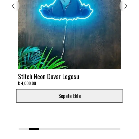
Stitch Neon Duvar Logosu
Takımını d
₺ 4,000.00
₺ 3,000.00
Sepete Ekle
1
2
3
4
5
6
7
8
9
10