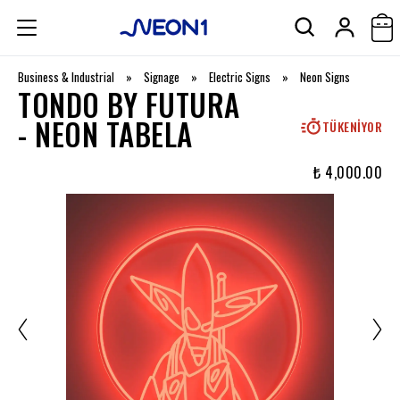
Business & Industrial
»
Signage
»
Electric Signs
»
Neon Signs
TONDO BY FUTURA
- NEON TABELA
TÜKENIYOR
₺ 4,000.00