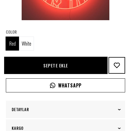
COLOR
Red
White
SEPETE EKLE
WHATSAPP
DETAYLAR
LIMITED EDITION OF 100. EACH PIECE COMES
KARGO