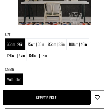
SIZE
65cm | 26in
75cm | 30in
85cm | 33in
100cm | 40in
120cm | 47in
150cm | 59in
COLOR
MultiColor
SEPETE EKLE