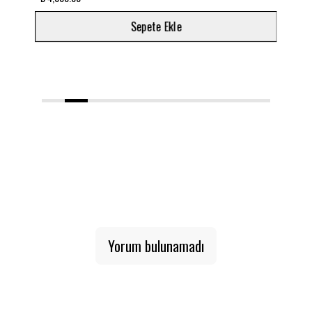
Sepete Ekle
1
2
3
4
5
6
7
8
9
10
Yorum bulunamadı