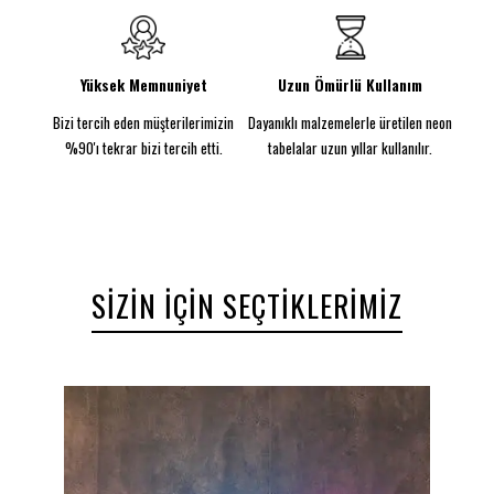
power bank.
Light designed to last at least 10 years.
WHAT'S INCLUDED?
Neon Sign Customized
to Your Specifications
Yüksek Memnuniyet
Uzun Ömürlü Kullanım
Power Supply and Adaptor
Bizi tercih eden müşterilerimizin
Dayanıklı malzemelerle üretilen neon
Wireless Remote
12-Month International Manufacturer Warranty
%90'ı tekrar bizi tercih etti.
tabelalar uzun yıllar kullanılır.
Drill holes for installation & Installation Screws
SIZIN İÇIN SEÇTIKLERIMIZ