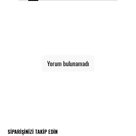
1
2
3
4
5
6
7
8
9
10
Yorum bulunamadı
SIPARIŞINIZI TAKIP EDIN