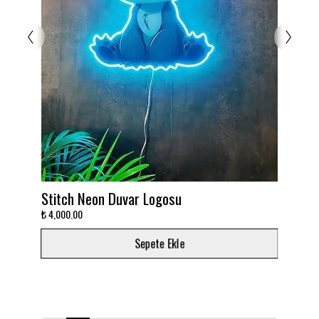
itch Neon Duvar Logosu
Takımını deko
,000.00
₺ 3,000.00
Sepete Ekle