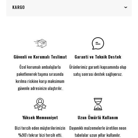
This Must Be The Place - Neon Tabela
KARGO
Hayatınızın en özel anlarını aydınlatan bu romantik
neon tabela, sevdiklerinizle geçirdiğiniz her anı bir
100₺ üzeri siparişlerinizde kargo ücretsiz!
hatıraya dönüştürüyor. İster evinizin en samimi
köşesinde, ister sevgilinizle romantik bir akşamda,
bu büyüleyici ışık size "tam da burası" dedirtecek.
Özellikler:
•
Görünen Boyut:
3 farklı boyut seçeneği (110cm
Güvenli ve Korumalı Teslimat
Garanti ve Teknik Destek
üzeri iki parçalı gönderim)
Özel korumalı ambalajlarla
Ürünlerimiz garanti kapsamında olup
•
Renk:
Sıcak beyaz ve diğer romantik renk
alternatifleri
paketlenerek taşıma sırasında
satış sonrası destek sağlıyoruz.
•
Parlayacak Şekilde Tasarlandı:
Enerji
kırılma riskine karşı maksimum
tasarruflu neon led teknolojisi
güvenle adresinize ulaştırılır.
•
El Yapımı İşçilik:
Özenle ve titizlikle
hazırlanmıştır
Kurulum:
Vida kiti ile kolay montaj. 3M Komut Şeritleri ile
Yüksek Memnuniyet
Uzun Ömürlü Kullanım
hızlı yerleştirme imkanı.
Bizi tercih eden müşterilerimizin
Dayanıklı malzemelerle üretilen neon
"This Must Be The Place" neon tabela ile anlarınızı
ölümsüzleştirin! Hemen sipariş verin ve
%90'ı tekrar bizi tercih etti.
tabelalar uzun yıllar kullanılır.