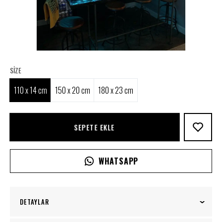
SIZE
110 x 14 cm
150 x 20 cm
180 x 23 cm
SEPETE EKLE
WHATSAPP
DETAYLAR