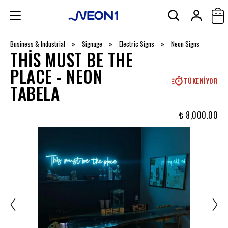
Business & Industrial
»
Signage
»
Electric Signs
»
Neon Signs
THIS MUST BE THE
PLACE - NEON
TÜKENIYOR
TABELA
₺ 8,000.00