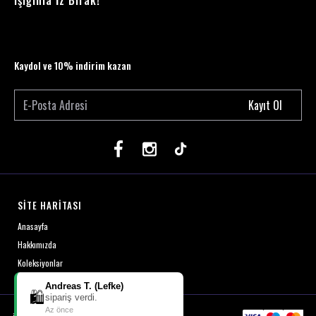
Işığınla İz Bırak!
Kaydol ve 10% indirim kazan
Kayıt Ol
SİTE HARİTASI
Anasayfa
Hakkımızda
Koleksiyonlar
Andreas T. (Lefke)
🛍️
sipariş verdi.
Az önce