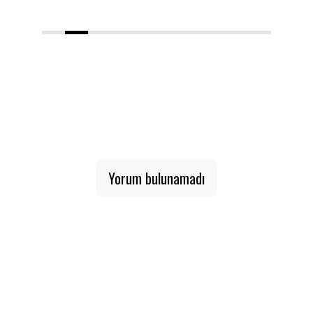
1
2
3
4
5
6
7
8
9
10
Yorum bulunamadı