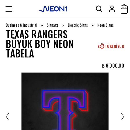
Business & Industrial
»
Signage
»
Electric Signs
»
Neon Signs
TEXAS RANGERS
BÜYÜK BOY NEON
TÜKENIYOR
TABELA
₺ 6,000.00