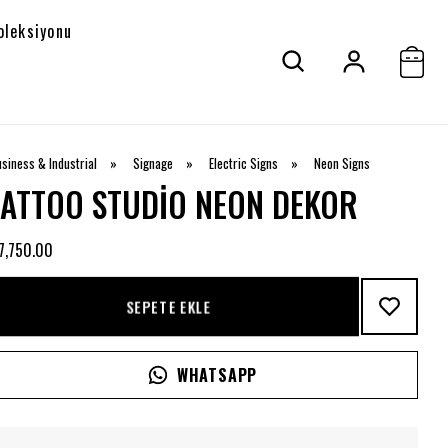
oleksiyonu
siness & Industrial
»
Signage
»
Electric Signs
»
Neon Signs
TATTOO STUDIO NEON DEKOR
7,750.00
SEPETE EKLE
WHATSAPP