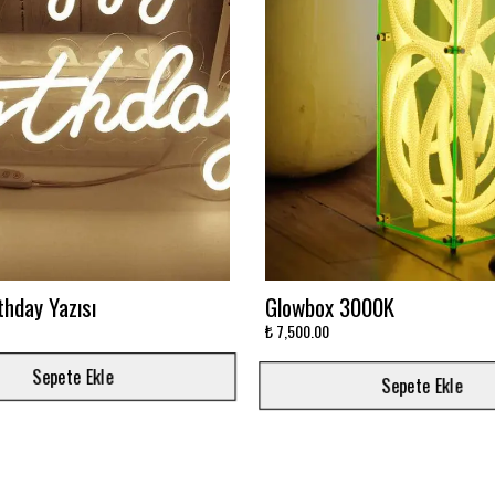
avi Sonsuzluk Aynası
Ay'da Yatan Astronot Baskıl
Baskılı
₺ 5,500.00
Sepete Ekle
Sepete Ekle