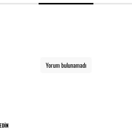
1
2
3
Yorum bulunamadı
 EDIN