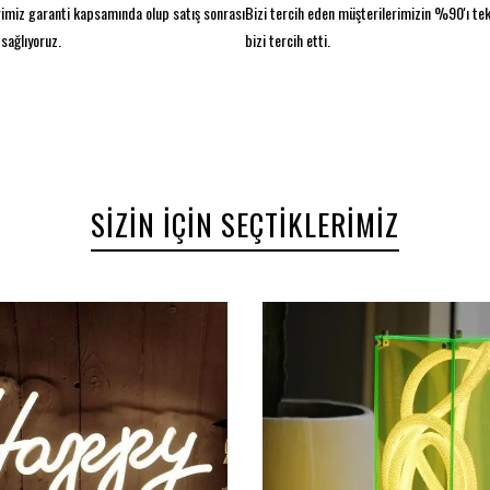
imiz garanti kapsamında olup satış sonrası
Bizi tercih eden müşterilerimizin %90'ı te
sağlıyoruz.
bizi tercih etti.
SIZIN İÇIN SEÇTIKLERIMIZ