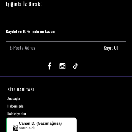
Işığınla İz Bırak!
Kaydol ve 10% indirim kazan
Kayıt Ol
SİTE HARİTASI
Anasayfa
Hakkımızda
Koleksiyonlar
Canan D. (Gazimağusa)
🛍️
satın aldı.