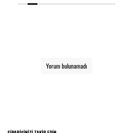
1
2
3
4
5
6
7
8
9
10
Yorum bulunamadı
SIPARIŞINIZI TAKIP EDIN