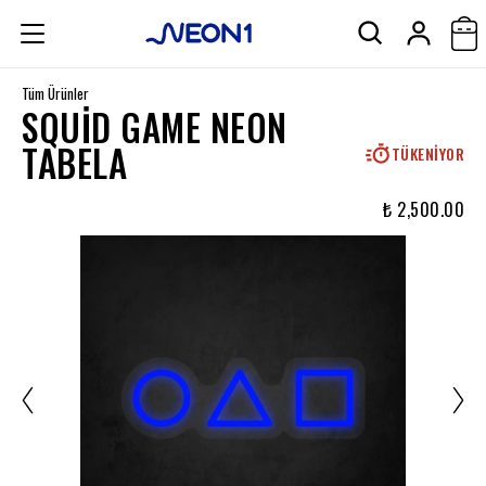
Tüm Ürünler
SQUID GAME NEON
TABELA
TÜKENIYOR
₺ 2,500.00