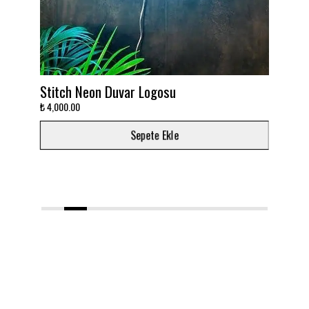
itch Neon Duvar Logosu
Takımını deko
,000.00
₺ 3,000.00
Sepete Ekle
1
2
3
4
5
6
7
8
9
10