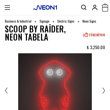
Business & Industrial
»
Signage
»
Electric Signs
»
Neon Signs
SCOOP BY RAIDER,
NEON TABELA
TÜKENIYOR
₺ 3,250.00