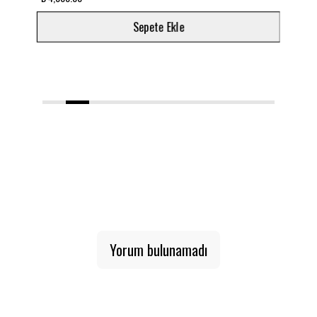
Sepete Ekle
1
2
3
4
5
6
7
8
9
10
Yorum bulunamadı