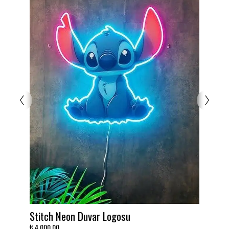
Kurulum için vida kiti sağlanmıştır. Daha hızlı kurulum
için 3M Komut Şeritleri ekleyebilir ve neonunuzu
prizinize takabilirsiniz!
Takımını dekora çevir!
₺ 3,000.00