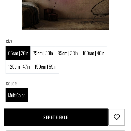
SIZE
65cm | 26in
75cm | 30in
85cm | 33in
100cm | 40in
120cm | 47in
150cm | 59in
COLOR
MultiColor
SEPETE EKLE