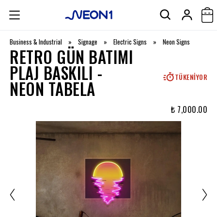
Business & Industrial
»
Signage
»
Electric Signs
»
Neon Signs
RETRO GÜN BATIMI
PLAJ BASKILI -
TÜKENIYOR
NEON TABELA
₺ 7,000.00