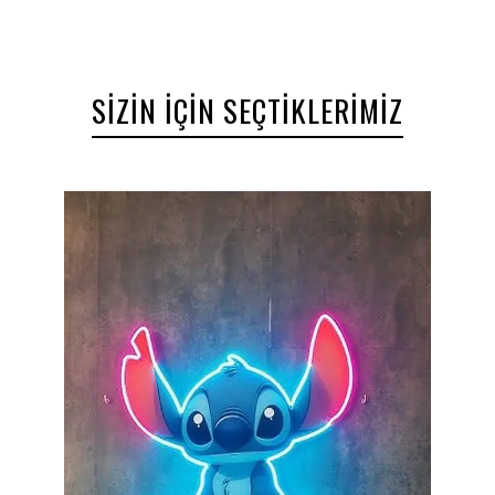
katmanın yanı sıra, misafirlerinizle geçireceğiniz
eğlenceli anlara eşlik etmenin harika bir yoludur.
Hemen sipariş verin ve mekanınızı ışıklandırın!
SIZIN İÇIN SEÇTIKLERIMIZ