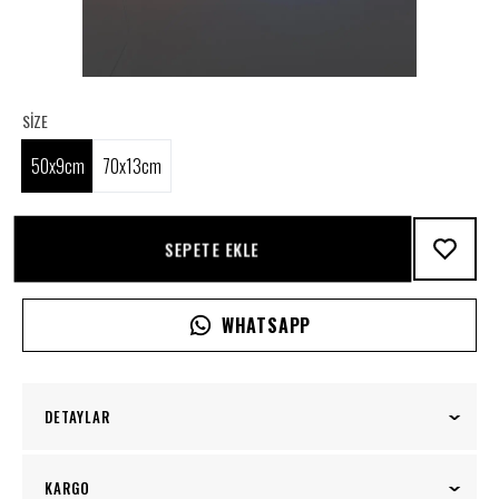
SIZE
50x9cm
70x13cm
SEPETE EKLE
WHATSAPP
DETAYLAR
Rainbow Neon Tabela, mekanınıza neşe ve renk
KARGO