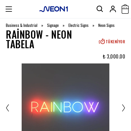
Business & Industrial
»
Signage
»
Electric Signs
»
Neon Signs
RAINBOW - NEON
TABELA
TÜKENIYOR
₺ 3,000.00