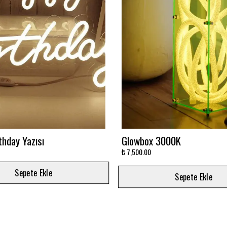
avi Sonsuzluk Aynası
Ay'da Yatan Astronot Baskıl
Baskılı
₺ 5,500.00
Sepete Ekle
Sepete Ekle