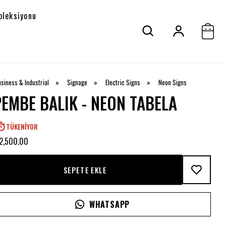
oleksiyonu
siness & Industrial
»
Signage
»
Electric Signs
»
Neon Signs
PEMBE BALIK - NEON TABELA
TÜKENIYOR
2,500.00
SEPETE EKLE
WHATSAPP