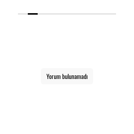
1
2
3
4
5
6
7
8
9
10
Yorum bulunamadı