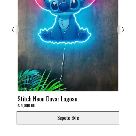
canlılık katacaktır.
Stitch Neon Duvar Logosu
Takımını d
₺ 4,000.00
₺ 3,000.00
Sepete Ekle