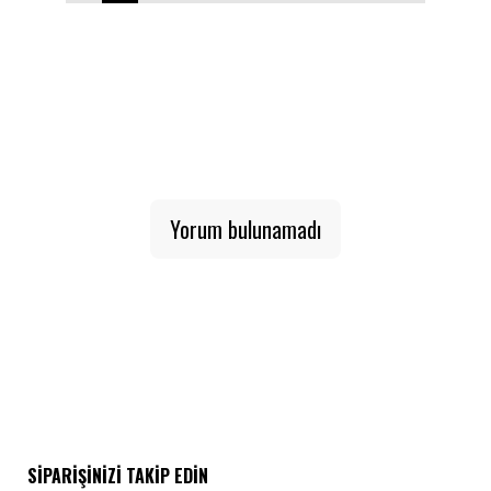
1
2
3
4
5
6
7
8
9
10
Yorum bulunamadı
SIPARIŞINIZI TAKIP EDIN