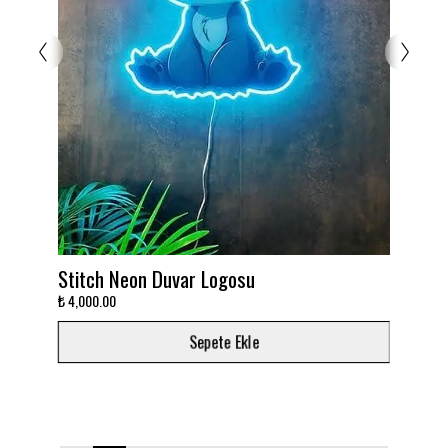
sergileyin!
Stitch Neon Duvar Logosu
Takım
₺ 4,000.00
₺ 3,00
Sepete Ekle