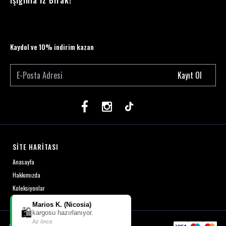
Işığınla İz Bırak!
Kaydol ve 10% indirim kazan
Kayıt Ol
SİTE HARİTASI
Anasayfa
Hakkımızda
Koleksiyonlar
Marios K. (Nicosia)
🛍️
kargosu hazırlanıyor.
Az önce