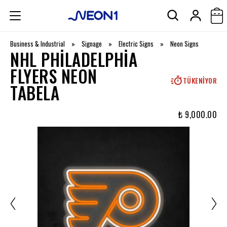
Business & Industrial
»
Signage
»
Electric Signs
»
Neon Signs
NHL PHILADELPHIA
FLYERS NEON
TÜKENIYOR
TABELA
₺ 9,000.00