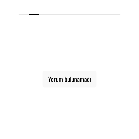
1
2
3
4
5
6
7
8
9
10
Yorum bulunamadı