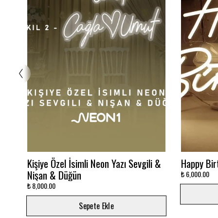
Glowbox 3000K
Dalgalı M
₺ 7,500.00
₺ 12,000.00
Sepete Ekle