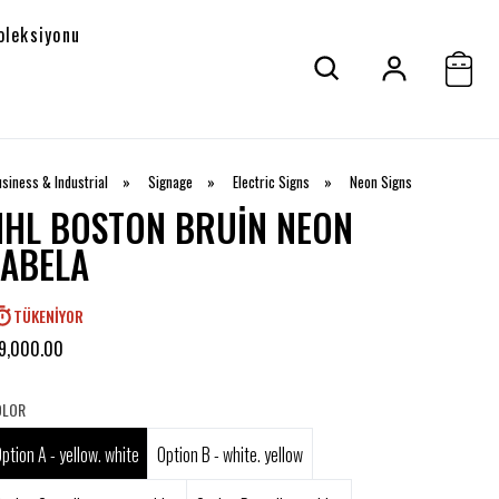
oleksiyonu
siness & Industrial
»
Signage
»
Electric Signs
»
Neon Signs
NHL BOSTON BRUIN NEON
TABELA
TÜKENIYOR
 9,000.00
OLOR
ption A - yellow. white
Option B - white. yellow