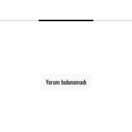
1
2
3
Yorum bulunamadı