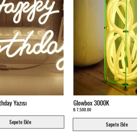
avi Sonsuzluk Aynası
Ay'da Yatan Astronot Baskıl
Baskılı
₺ 5,500.00
Sepete Ekle
Sepete Ekle