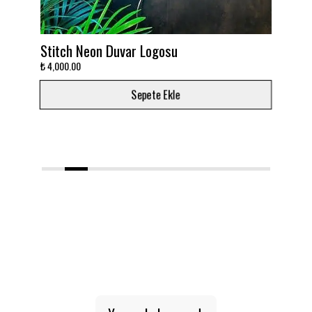
on Duvar Logosu
Takımını dekora çevir
₺ 3,000.00
Sepete Ekle
Sepe
1
2
3
4
5
6
7
8
9
10