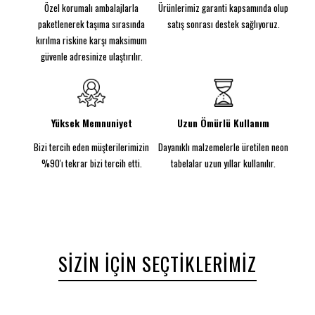
Özel korumalı ambalajlarla
Ürünlerimiz garanti kapsamında olup
Özellikler
Esnek ve dayanıklı silikon malzeme
paketlenerek taşıma sırasında
satış sonrası destek sağlıyoruz.
Metre ile satış (1 metre ve katları şeklinde sipariş
kırılma riskine karşı maksimum
verilebilir)
güvenle adresinize ulaştırılır.
Kolay montaj ve düşük enerji tüketimi
İç ve dış mekâna uygun yapı
Kullanım Kılavuzu
İhtiyacınız olan uzunluğu belirleyin ve metre olarak
Yüksek Memnuniyet
Uzun Ömürlü Kullanım
sipariş verin.
Bizi tercih eden müşterilerimizin
Dayanıklı malzemelerle üretilen neon
Şeritleri uygulayacağınız yüzeyi temizleyin ve kuru
olduğundan emin olun.
%90'ı tekrar bizi tercih etti.
tabelalar uzun yıllar kullanılır.
Kesme işlemini yalnızca kesme noktalarından yapın.
Bağlantı için uygun güç kaynağını (12V adaptör)
kullanın.
Montaj sırasında keskin bükülmelerden kaçının.
Uyarılar
12V adaptör dışında doğrudan priz veya farklı voltaj
SIZIN İÇIN SEÇTIKLERIMIZ
kaynaklarına bağlamayın.
Suyla temas ettirmeyin (IP65 dış mekân modeller
hariç).