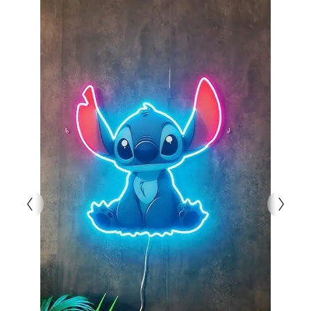
Montaj sırasında enerjiyi kesin.
Kendi tasarımını oluşturmak, özel tabela yapmak
veya mekânına görsel bir dokunuş katmak için
Neonbir kalitesindeki Neon LED her zaman
yanınızda!