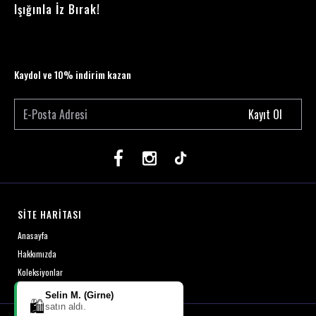
Işığınla İz Bırak!
Kaydol ve 10% indirim kazan
Kayıt Ol
SİTE HARİTASI
Anasayfa
Hakkımızda
Koleksiyonlar
Selin M. (Girne)
🛍️
satın aldı.