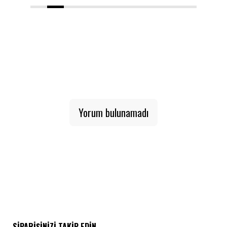
1
2
3
4
5
6
7
8
9
10
Yorum bulunamadı
SIPARIŞINIZI TAKIP EDIN