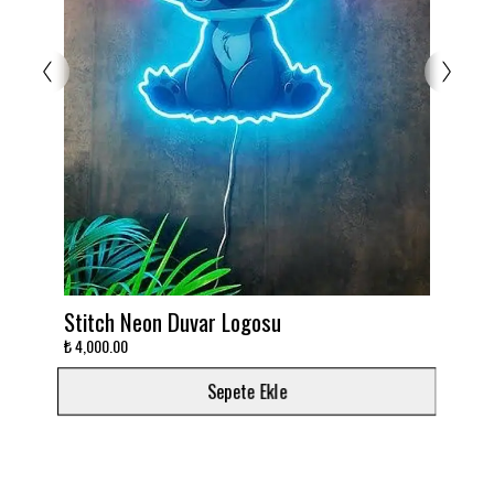
itch Neon Duvar Logosu
Takımını deko
,000.00
₺ 3,000.00
Sepete Ekle