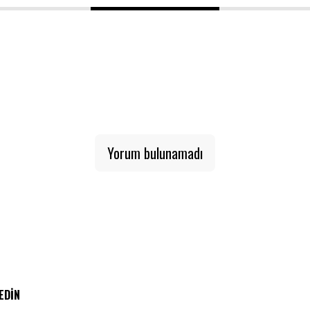
1
2
3
Yorum bulunamadı
 EDIN