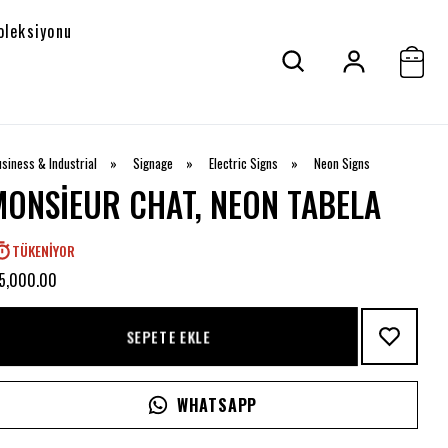
oleksiyonu
siness & Industrial
»
Signage
»
Electric Signs
»
Neon Signs
MONSIEUR CHAT, NEON TABELA
TÜKENIYOR
 5,000.00
SEPETE EKLE
WHATSAPP