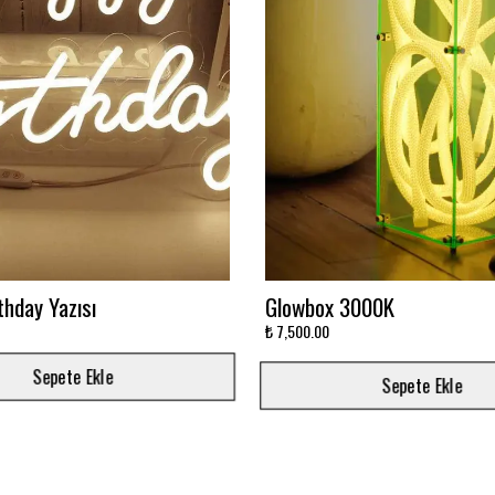
avi Sonsuzluk Aynası
Ay'da Yatan Astronot Baskıl
Baskılı
₺ 5,500.00
Sepete Ekle
Sepete Ekle