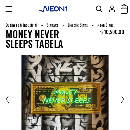
Business & Industrial
»
Signage
»
Electric Signs
»
Neon Signs
MONEY NEVER
₺ 10,500.00
SLEEPS TABELA