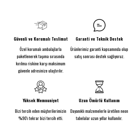
bir sanat eseriyle tanışın:
Money Never Sleeps Neon
100₺ üzeri siparişlerinizde kargo ücretsiz!
Sign.
100x40 cm boyutundaki bu şık neon tabela,
yalnızca bir ışık kaynağı değil, aynı zamanda güçlü
bir mesaj taşıyan benzersiz bir dekoratif parça.
Yüksek kaliteli neon LED teknolojisiyle el yapımı
olarak üretilmiştir. Şeffaf akrilik arka paneli, zarif
Güvenli ve Korumalı Teslimat
Garanti ve Teknik Destek
tasarımı ön plana çıkarırken uzun ömürlü kullanım
Özel korumalı ambalajlarla
Ürünlerimiz garanti kapsamında olup
sunar. "Money Never Sleeps" yazısıyla çalışma azmi
ve motivasyonu simgeler; ister evinizde ister
paketlenerek taşıma sırasında
satış sonrası destek sağlıyoruz.
ofisinizde bir odak noktası yaratmak için
kırılma riskine karşı maksimum
mükemmel bir seçimdir. Çerçeve rengi stok
güvenle adresinize ulaştırılır.
durumuna göre değişiklik gösterebilir
Acil siparişleriniz için "Acil Kargo" seçeneğimizi
değerlendirebilirsiniz.
Ürünlerimiz, tamamen sipariş üzerine üretilmekte
Yüksek Memnuniyet
Uzun Ömürlü Kullanım
olup her biri özenle hazırlanır.
Bizi tercih eden müşterilerimizin
Dayanıklı malzemelerle üretilen neon
%90'ı tekrar bizi tercih etti.
tabelalar uzun yıllar kullanılır.