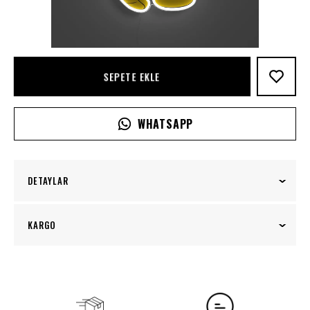
SEPETE EKLE
WHATSAPP
DETAYLAR
Mickey Mouse Neon Tabela, Disney’in en ikonik
KARGO
karakterini göz alıcı bir şekilde sergileyen
eğlenceli bir dekorasyon unsurudur. Mickey’nin
100₺ üzeri siparişlerinizde kargo ücretsiz!
sevimli ifadesi, parlak neon ışıklarla birleşerek
mekânınıza enerji ve neşe katar. Bu tabela,
özellikle çocuk odalarında, oyun alanlarında veya