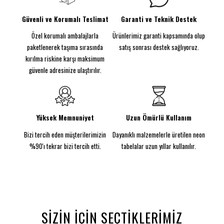
partilerde dikkat çekici bir odak noktası oluşturur.
Parlak LED teknolojisi, akşam saatlerinde sıcak bir
Güvenli ve Korumalı Teslimat
Garanti ve Teknik Destek
aydınlatma sağlar ve ortamı canlandırır. Enerji
Özel korumalı ambalajlarla
Ürünlerimiz garanti kapsamında olup
verimliliği ile hem uzun ömürlü hem de ekonomik
bir kullanım sunar. Dayanıklı malzemelerle
paketlenerek taşıma sırasında
satış sonrası destek sağlıyoruz.
üretilmesi sayesinde her türlü ortamda güvenle
kırılma riskine karşı maksimum
kullanılabilir.
güvenle adresinize ulaştırılır.
Kolay montaj imkânı ile birlikte gelir; vida kiti ve
3M Komut Şeritleri kullanarak hızlıca
yerleştirilebilir. Mickey Mouse Neon Tabela, Disney
hayranları için harika bir hediye alternatifi
Yüksek Memnuniyet
Uzun Ömürlü Kullanım
sunarken, Mickey’nin neşesini yaşam alanınıza taşır.
Bizi tercih eden müşterilerimizin
Dayanıklı malzemelerle üretilen neon
Eğlenceli anılar biriktirmenize yardımcı olurken,
sevdiklerinizle birlikte keyifli bir atmosfer
%90'ı tekrar bizi tercih etti.
tabelalar uzun yıllar kullanılır.
yaratmanın en güzel yoludur! Mickey’nin büyüsü,
evinize ve yaşamınıza neşe katmayı vaat ediyor.
Mickey Mouse Neon Tabela, her yaştan Disney
hayranı için mükemmel bir dekorasyon parçasıdır.
Özellikle çocuk odalarında ve oyun alanlarında,
Mickey’nin enerjisi ve neşesi anında ortamı
SIZIN İÇIN SEÇTIKLERIMIZ
canlandırır. Parlak renkleri ve dinamik tasarımı