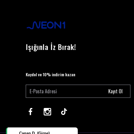
Işığınla İz Bırak!
Kaydol ve 10% indirim kazan
Kayıt Ol
Canan D. (Girne)