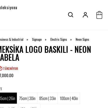
oleksiyonu
siness & Industrial
»
Signage
»
Electric Signs
»
Neon Signs
MEKSIKA LOGO BASKILI - NEON
TABELA
TÜKENIYOR
7,000.00
ZE
65cm | 26in
75cm | 30in
85cm | 33in
100cm | 40in