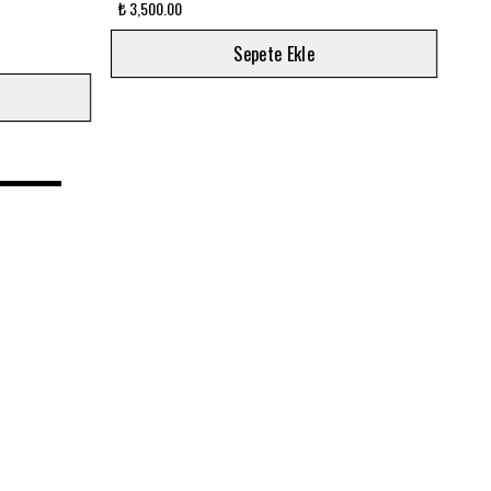
Ni
₺ 6,500.00
₺ 8,
Sepete Ekle