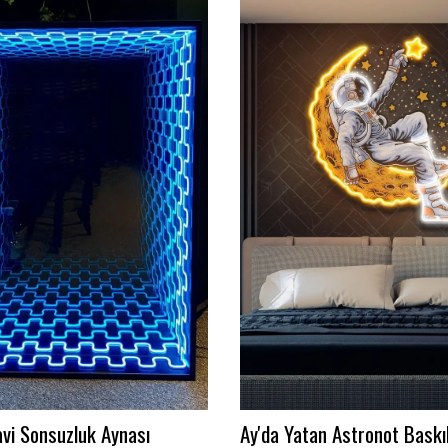
on Duvar Logosu
Takımını dekora çevir!