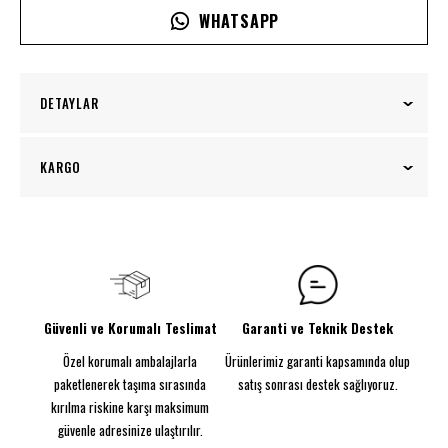
WHATSAPP
DETAYLAR
Meksika Chili Peppers Baskılı - Neon Tabela
KARGO
Evini kişiselleştirmek isteyenler için özel tasarım
baskılı neon tabelalar şimdi sadece bir tık uzağınızda!
100₺ üzeri siparişlerinizde kargo ücretsiz!
Kendi evinize özgü bir atmosfer yaratmak için
tasarlanmış olan baskılı neon tabelalarımızla,
mekanınıza kendinize özel bir imza ekleyin.
Görünen Ebat: 65CM
Güvenli ve Korumalı Teslimat
Garanti ve Teknik Destek
Parlayacak şekilde tasarlandı
Özel korumalı ambalajlarla
Ürünlerimiz garanti kapsamında olup
Baskılı Neon Tabela
Enerji tasarruflu neon flex
paketlenerek taşıma sırasında
satış sonrası destek sağlıyoruz.
5MM Dekota
kırılma riskine karşı maksimum
Kurulum için vida kiti sağlanmıştır. Daha hızlı kurulum
güvenle adresinize ulaştırılır.