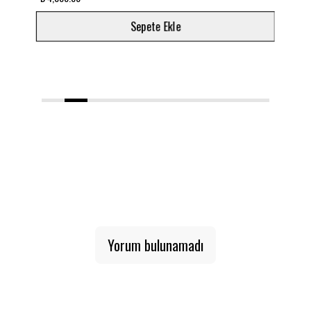
Sepete Ekle
1
2
3
4
5
6
7
8
9
10
Yorum bulunamadı