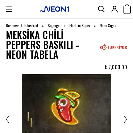
Business & Industrial
»
Signage
»
Electric Signs
»
Neon Signs
MEKSIKA CHILI
PEPPERS BASKILI -
TÜKENIYOR
NEON TABELA
₺ 7,000.00