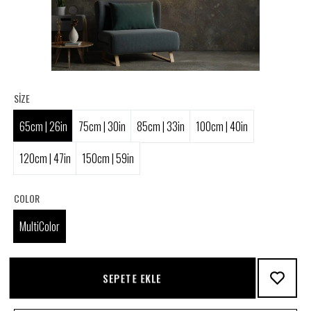
SIZE
65cm | 26in
75cm | 30in
85cm | 33in
100cm | 40in
120cm | 47in
150cm | 59in
COLOR
MultiColor
SEPETE EKLE