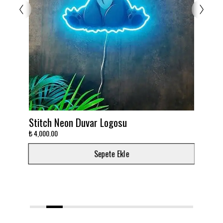
Stitch Neon Duvar Logosu
Takımın
₺ 4,000.00
₺ 3,000.0
Sepete Ekle
1
2
3
4
5
6
7
8
9
10