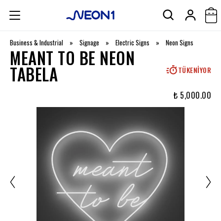
Business & Industrial
»
Signage
»
Electric Signs
»
Neon Signs
MEANT TO BE NEON
TABELA
TÜKENIYOR
₺ 5,000.00