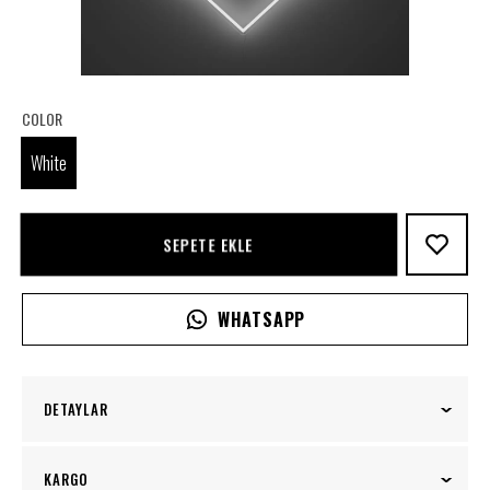
COLOR
White
SEPETE EKLE
WHATSAPP
DETAYLAR
Meant to Be Neon Tabela, kaderin ve aşkın bir
KARGO