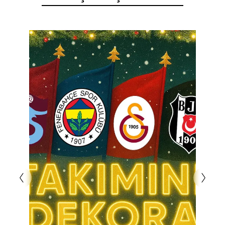
mükemmel bir dekoratif unsur haline gelir.
Parlak LED ışıklar, akşam saatlerinde etkileyici bir
görünüm sunarak mekanınızı canlandırır. Uzun
ömürlü ve enerji tasarruflu yapısıyla, hem
ekonomik hem de çevre dostudur. Kurulumu
oldukça kolaydır; vida kiti ve 3M Komut Şeritleri
ile hızlıca yerleştirilebilir.
Marilyn Monroe Büyük Neon Tabela , kendiniz veya
Marilyn Monroe hayranı olan arkadaşlarınız için
anlamlı bir hediye seçeneği sunar. Bu tabela, yaşam
alanınıza sanatsal bir hava katarken, geçmişin
büyüsünü de günümüze taşır. Eğlenceli ve stil
sahibi bir atmosfer yaratmanın en güzel yolu!