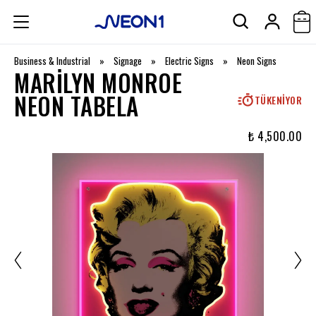
Business & Industrial
»
Signage
»
Electric Signs
»
Neon Signs
MARILYN MONROE
NEON TABELA
TÜKENIYOR
₺ 4,500.00