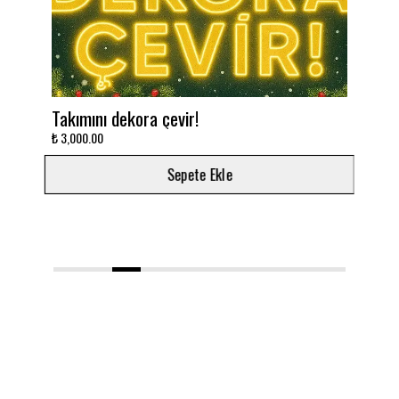
Takımını dekora çevir!
Na
₺ 3,000.00
₺ 6
Sepete Ekle
1
2
3
4
5
6
7
8
9
10