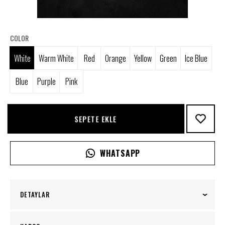
COLOR
White
Warm White
Red
Orange
Yellow
Green
Ice Blue
Blue
Purple
Pink
SEPETE EKLE
WHATSAPP
DETAYLAR