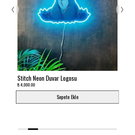
Stitch Neon Duvar Logosu
Ta
₺ 4,000.00
₺ 3
Sepete Ekle
1
2
3
4
5
6
7
8
9
10