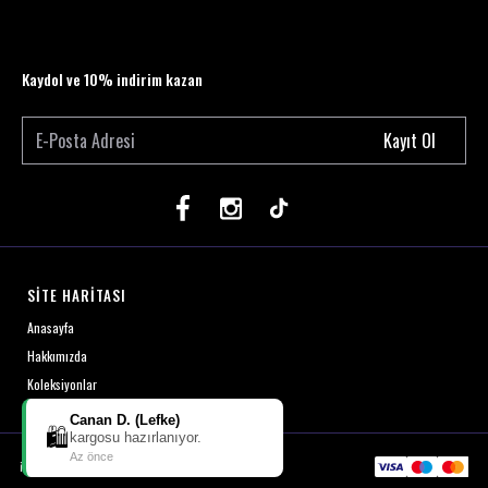
Kaydol ve 10% indirim kazan
Kayıt Ol
SİTE HARİTASI
Anasayfa
Hakkımızda
Koleksiyonlar
Canan D. (Lefke)
🛍️
kargosu hazırlanıyor.
Az önce
ikas
E-Ticaret
Altyapısı ile Hazırlanmıştır.