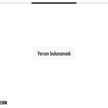
1
2
3
Yorum bulunamadı
 EDIN