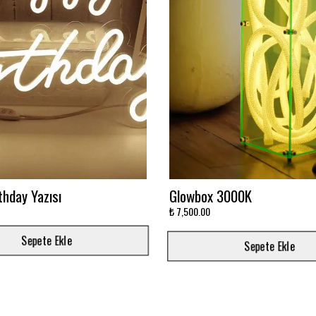
avi Sonsuzluk Aynası
Ay'da Yatan Astronot Baskıl
Baskılı
₺ 5,500.00
Sepete Ekle
Sepete Ekle