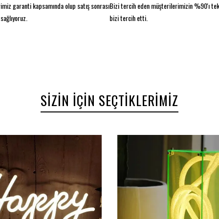
imiz garanti kapsamında olup satış sonrası
Bizi tercih eden müşterilerimizin %90'ı te
sağlıyoruz.
bizi tercih etti.
SIZIN İÇIN SEÇTIKLERIMIZ