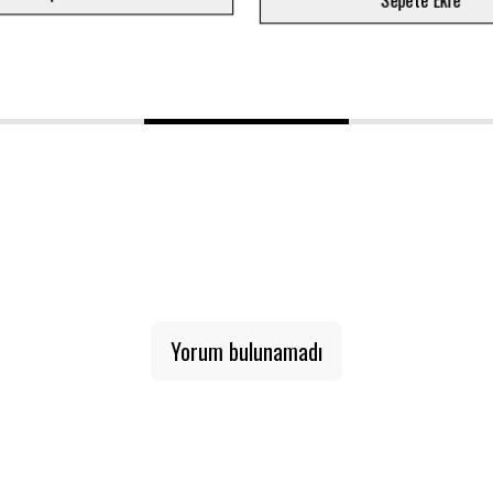
Sepete Ekle
1
2
3
Yorum bulunamadı