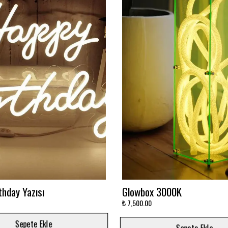
avi Sonsuzluk Aynası
Ay'da Yatan Astronot Baskıl
Baskılı
₺ 5,500.00
Sepete Ekle