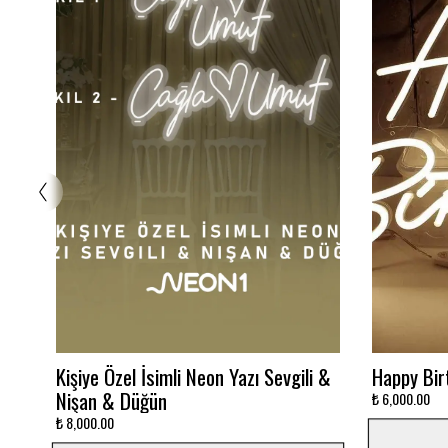
Glowbox 3000K
Dalgalı M
₺ 7,500.00
₺ 12,000.00
Sepete Ekle