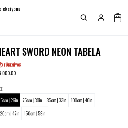
oleksiyonu
HEART SWORD NEON TABELA
TÜKENIYOR
7,000.00
ZE
65cm | 26in
75cm | 30in
85cm | 33in
100cm | 40in
120cm | 47in
150cm | 59in