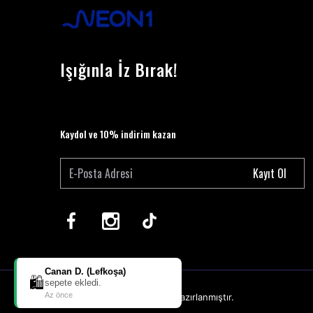
Işığınla İz Bırak!
Kaydol ve 10% indirim kazan
Kayıt Ol
Canan D. (Lefkoşa)
🛍️
sepete ekledi.
Az önce
ikas
E-Ticaret
Altyapısı ile Hazırlanmıştır.