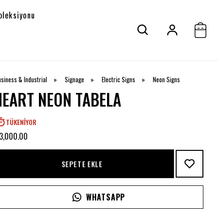
oleksiyonu
siness & Industrial
»
Signage
»
Electric Signs
»
Neon Signs
HEART NEON TABELA
TÜKENIYOR
 3,000.00
SEPETE EKLE
WHATSAPP