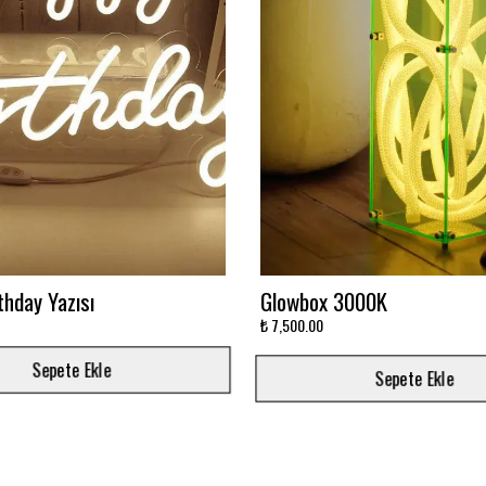
avi Sonsuzluk Aynası
Ay'da Yatan Astronot Baskıl
Baskılı
₺ 5,500.00
Sepete Ekle
Sepete Ekle