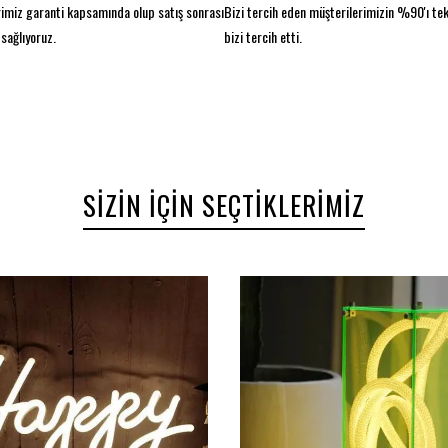
imiz garanti kapsamında olup satış sonrası
Bizi tercih eden müşterilerimizin %90'ı te
sağlıyoruz.
bizi tercih etti.
SIZIN İÇIN SEÇTIKLERIMIZ