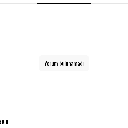
1
2
3
Yorum bulunamadı
 EDIN