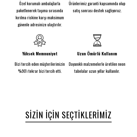
Özel korumalı ambalajlarla
Ürünlerimiz garanti kapsamında olup
Malzeme:
5MM kalınlığında şeffaf akrilik arka plaka,
sağlam ve şık bir görünüm sağlar.
paketlenerek taşıma sırasında
satış sonrası destek sağlıyoruz.
Güç Kaynağı:
DC 12V güç kaynağı ile güvenli ve
kırılma riskine karşı maksimum
pratik kullanım sunar.
güvenle adresinize ulaştırılır.
Boyutlar:
70 cm genişlik ve 40 cm yükseklik, her
ortamda dikkat çekici bir etki yaratır.
Güç/Watt:
12V ile çalışarak 60W güçle mükemmel
aydınlatma sağlar.
Yüksek Memnuniyet
Uzun Ömürlü Kullanım
CE normlarına uygun fişe tak-çalıştır adaptörüyle
Bizi tercih eden müşterilerimizin
Dayanıklı malzemelerle üretilen neon
birlikte sunulan Hair Salon Neon Tabela, duvara
monte veya ayakta kullanım seçenekleriyle kuaför
%90'ı tekrar bizi tercih etti.
tabelalar uzun yıllar kullanılır.
alanınıza modern, estetik ve profesyonel bir
görünüm kazandırır.
SIZIN İÇIN SEÇTIKLERIMIZ