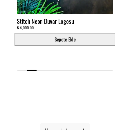
Stitch Neon Duvar Logosu
Takım
₺ 4,000.00
₺ 3,00
Sepete Ekle
1
2
3
4
5
6
7
8
9
10