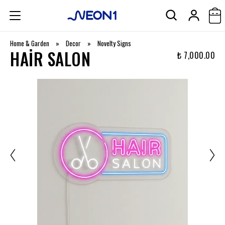
Home & Garden
»
Decor
»
Novelty Signs
HAIR SALON
₺ 7,000.00