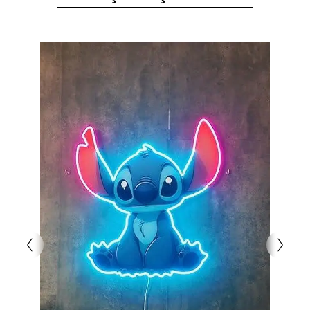
tabela, evinizin yanı sıra ofis, kafe veya diğer
sosyal mekanlar için de mükemmel bir tercih.
Işıltılı tasarımı, hem gündüz hem de gece göz alıcı
bir atmosfer yaratır. Hayatın her anında iyi
hissetmek için bu eseri tercih edin!