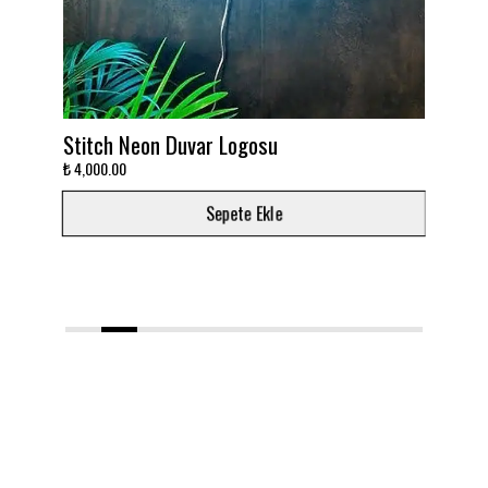
Duvar Logosu
Takımını dekora çevir!
₺ 3,000.00
Sepete Ekle
Sepete E
1
2
3
4
5
6
7
8
9
10