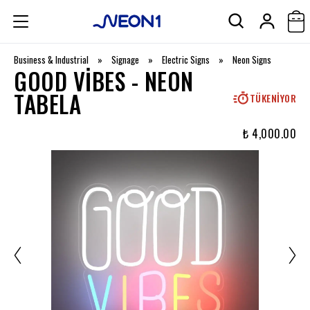
Business & Industrial
»
Signage
»
Electric Signs
»
Neon Signs
GOOD VIBES - NEON
TABELA
TÜKENIYOR
₺ 4,000.00