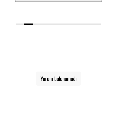
1
2
3
4
5
6
7
8
9
10
Yorum bulunamadı