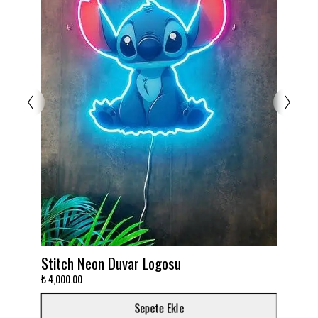
Duvar Logosu
Takımını dekora çevir!
₺ 3,000.00
Sepete Ekle
Sepete E