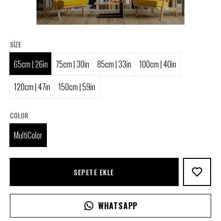
SIZE
65cm | 26in
75cm | 30in
85cm | 33in
100cm | 40in
120cm | 47in
150cm | 59in
COLOR
MultiColor
SEPETE EKLE
WHATSAPP