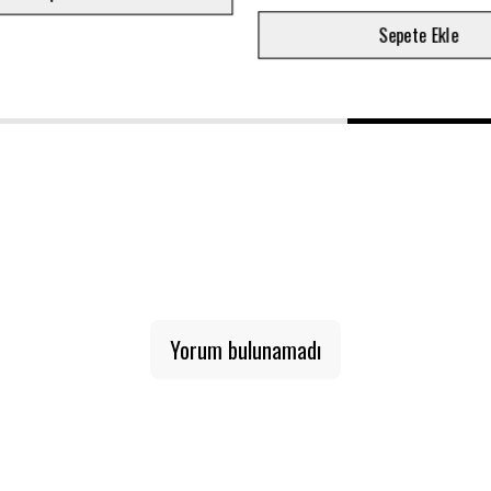
1
2
3
Yorum bulunamadı