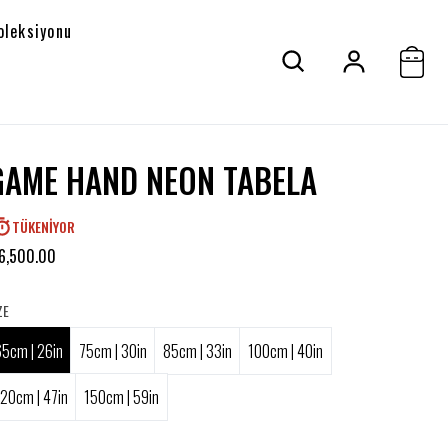
oleksiyonu
GAME HAND NEON TABELA
TÜKENIYOR
6,500.00
ZE
65cm | 26in
75cm | 30in
85cm | 33in
100cm | 40in
120cm | 47in
150cm | 59in