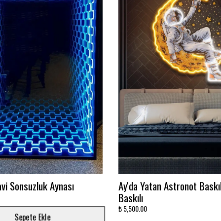
on Duvar Logosu
Takımını dekora çevir!
₺ 3,000.00
Sepete Ekle
Sepete Ekle