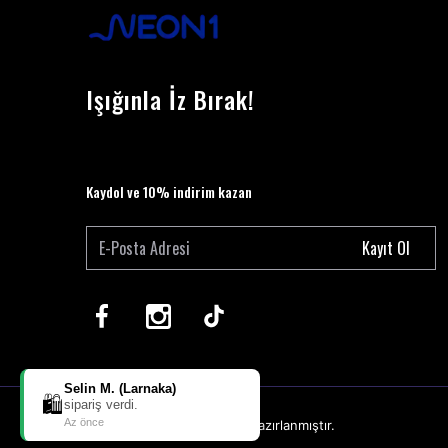
Işığınla İz Bırak!
Kaydol ve 10% indirim kazan
Kayıt Ol
Selin M. (Larnaka)
🛍️
sipariş verdi.
Az önce
ikas
E-Ticaret
Altyapısı ile Hazırlanmıştır.