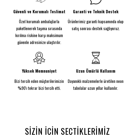
sunar.
Ebatları sayesinde, bu tabela hem duvarda hem de
Güvenli ve Korumalı Teslimat
Garanti ve Teknik Destek
masalarda dikkat çekici bir şekilde kullanılabilir.
Özel korumalı ambalajlarla
Ürünlerimiz garanti kapsamında olup
Enerji tasarruflu LED teknolojisi, uzun süreli
kullanımda bile çevre dostu bir seçenek sağlar.
paketlenerek taşıma sırasında
satış sonrası destek sağlıyoruz.
Ayrıca, neon tabela, şekle göre kesilmiş arka
kırılma riskine karşı maksimum
planıyla estetik bir görünüm sunar.
güvenle adresinize ulaştırılır.
Kurulumu son derece kolaydır; sağlanan vida kiti
ile hızlıca monte edebilir veya 3M Komut Şeritleri
ile sadece bir dakikada yerleştirebilirsiniz.
Flamingo Balon Neon Tabela, çocuk odalarından
Yüksek Memnuniyet
Uzun Ömürlü Kullanım
parti alanlarına kadar her yerde kullanılabilir.
Bizi tercih eden müşterilerimizin
Dayanıklı malzemelerle üretilen neon
Eğlenceli tasarımıyla, özel anlarınızı daha da
keyifli hale getirecek! Mekanınıza bu renkli ve
%90'ı tekrar bizi tercih etti.
tabelalar uzun yıllar kullanılır.
neşeli detayı ekleyerek, herkesin dikkatini çeken
bir atmosfer yaratın!
SIZIN İÇIN SEÇTIKLERIMIZ