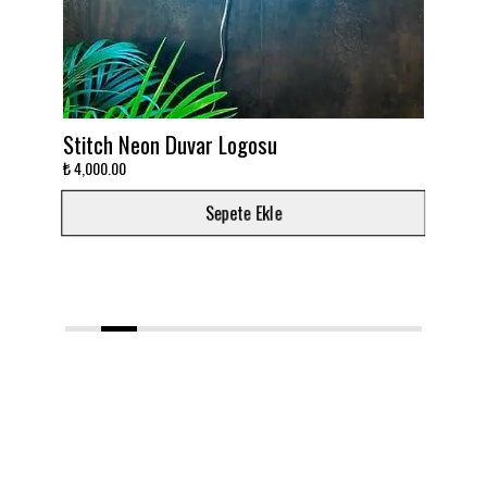
on Duvar Logosu
Takımını dekora çevir
₺ 3,000.00
Sepete Ekle
Sepe
1
2
3
4
5
6
7
8
9
10