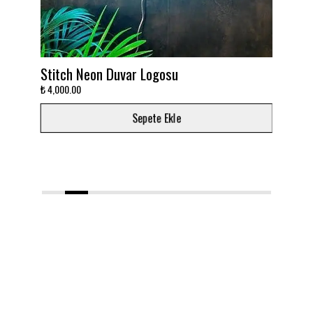
 Neon Duvar Logosu
Takımını dekora ç
00
₺ 3,000.00
Sepete Ekle
1
2
3
4
5
6
7
8
9
10