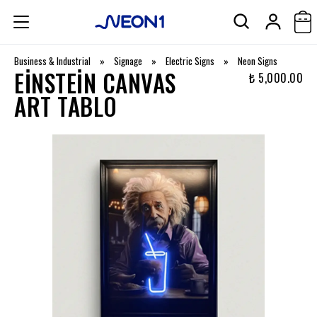
Business & Industrial
»
Signage
»
Electric Signs
»
Neon Signs
EINSTEIN CANVAS
₺ 5,000.00
ART TABLO