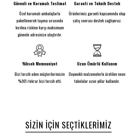
sevenler için özel olarak hazırlanmıştır. Kendi
Güvenli ve Korumalı Teslimat
Garanti ve Teknik Destek
görselinizi tabloya dönüştürmek isterseniz,
Özel korumalı ambalajlarla
Ürünlerimiz garanti kapsamında olup
Instagram üzerinden bize iletebilir ve size özel
Dolce Gabanna Neon Tablo
tasarımınızı
paketlenerek taşıma sırasında
satış sonrası destek sağlıyoruz.
oluşturabilirsiniz.
kırılma riskine karşı maksimum
Özellikler
güvenle adresinize ulaştırılır.
Malzeme:
Kırılmaz ve çevre dostu malzeme
kullanılarak üretilmiştir.
Güç Kaynağı:
DC 12V adaptör ile güvenli kullanım
sunar.
Yüksek Memnuniyet
Uzun Ömürlü Kullanım
Kablo Uzunluğu:
3 metre uzunluğunda kablo ile
Bizi tercih eden müşterilerimizin
Dayanıklı malzemelerle üretilen neon
kolay kurulum sağlar.
Boyutlar:
50 cm x 70 cm ölçüleriyle dikkat çekici
%90'ı tekrar bizi tercih etti.
tabelalar uzun yıllar kullanılır.
bir görünüm oluşturur.
Dayanıklılık:
Suya ve toza karşı dirençli yapı
sayesinde uzun ömürlü kullanım sunar.
Kurulum:
Tak çalıştır özelliğiyle monte edilmiş
halde gönderilir.
Kişiselleştirme:
Çerçeve rengi stok durumuna
SIZIN İÇIN SEÇTIKLERIMIZ
göre değişiklik gösterebilir, isteğe göre özel renk
hazırlanabilir.