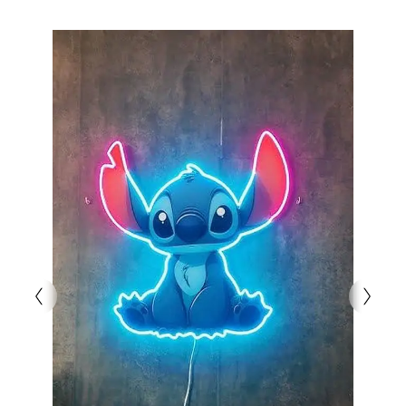
Mekanınıza modern bir dokunuş katın ve
Dolce
Gabanna Neon Tablo
ile sanatın ışığını hissedin.
Şimdi sipariş verin, evinizi veya ofisinizi bu eşsiz
tasarımla aydınlatın.