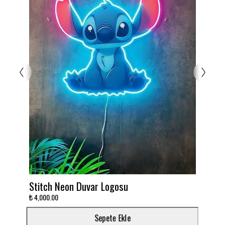
Duvar Logosu
Takımını dekora çevir!
₺ 3,000.00
Sepete Ekle
Sepete E