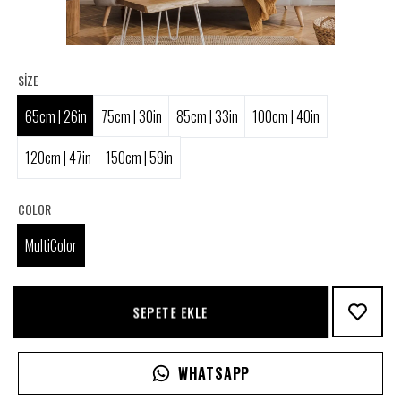
SIZE
65cm | 26in
75cm | 30in
85cm | 33in
100cm | 40in
120cm | 47in
150cm | 59in
COLOR
MultiColor
SEPETE EKLE
WHATSAPP