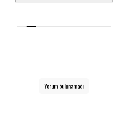
1
2
3
4
5
6
7
8
9
10
Yorum bulunamadı