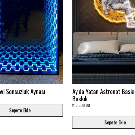
on Duvar Logosu
Takımını dekora çevir!
₺ 3,000.00
Sepete Ekle
Sepete Ekle