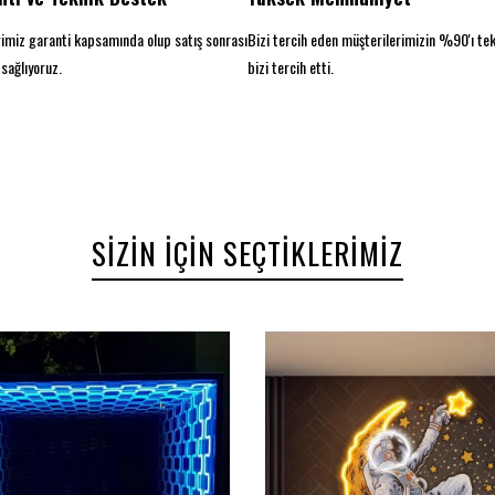
imiz garanti kapsamında olup satış sonrası
Bizi tercih eden müşterilerimizin %90'ı te
sağlıyoruz.
bizi tercih etti.
SIZIN İÇIN SEÇTIKLERIMIZ