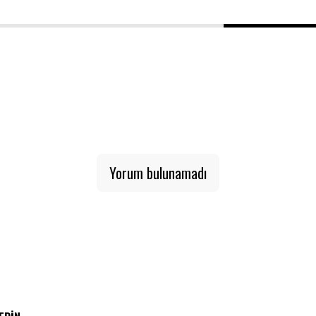
1
2
3
Yorum bulunamadı