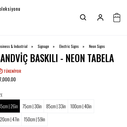
oleksiyonu
siness & Industrial
»
Signage
»
Electric Signs
»
Neon Signs
SANDVIÇ BASKILI - NEON TABELA
TÜKENIYOR
7,000.00
ZE
65cm | 26in
75cm | 30in
85cm | 33in
100cm | 40in
120cm | 47in
150cm | 59in